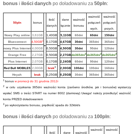
bonus
i
ilości danych
po doładowaniu za
50pln
:
ważność
ważność
ilość
dane
ważność
50pln
bonus
połączeń
połączeń
danych
łącznie
bonusu
wych.
przych.
Nowy Play online
3,61GB
1,40GB
5,11GB
60dni
60dni
150dni
1
Blueconnect
4,50GB
0,17GB
4,67GB
30dni
365dni
365dni
+
=
nowy Plus Internet
4,00GB
0,50GB
4,50GB
30dni
90dni
120dni
2
2
2
Orange Free
2,27GB
0,50GB
2,27GB
do365dni
do365dni
do365dni
Plus Internet
2,07GB
0,17GB
2,24GB
60dni
90dni
120dni
3
Red Bull MOBILE5
2,00GB
brak
2,00GB
100dni
100dni
160dni
Heyah
brak
0,25GB
0,25GB
30dni
365dni
365dni
1
bonus
w promocji do 31 grudnia 2012r
2
w celu uzyskania 365dni ważności
konta (zarówno środków, jak i bonusów) w
ystarczy
wysłać SMS o treści START na numer 8002 (darmowy) Uwaga! należy przedłużyć ważność
konta PRZED doładowaniem
3
po wykorzystaniu bonusu, prędkość spada do 32kbit/s
bonus
i
ilości danych
po doładowaniu za
100pln
:
ważność
ważność
ilość
dane
ważność