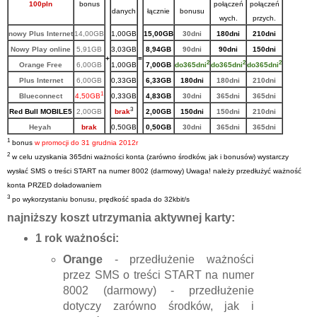
100pln
bonus
połączeń
połączeń
danych
łącznie
bonusu
wych.
przych.
nowy Plus Internet
14,00GB
1,00GB
15,00GB
30dni
180dni
210dni
Nowy Play online
5,91GB
3,03GB
8,94GB
90dni
90dni
150dni
+
=
2
2
2
Orange Free
6,00GB
1,00GB
7,00GB
do365dni
do365dni
do365dni
Plus Internet
6,00GB
0,33GB
6,33GB
180dni
180dni
210dni
1
Blueconnect
4,50GB
0,33GB
4,83GB
30dni
365dni
365dni
3
Red Bull MOBILE5
2,00GB
brak
2,00GB
150dni
150dni
210dni
Heyah
brak
0,50GB
0,50GB
30dni
365dni
365dni
1
bonus
w promocji do 31 grudnia 2012r
2
w celu uzyskania 365dni ważności
konta (zarówno środków, jak i bonusów) w
ystarczy
wysłać SMS o treści START na numer 8002 (darmowy) Uwaga! należy przedłużyć ważność
konta PRZED doładowaniem
3
po wykorzystaniu bonusu, prędkość spada do 32kbit/s
najniższy koszt utrzymania aktywnej karty:
1 rok ważności:
Orange
- przedłużenie ważności
przez SMS o treści START na numer
8002 (darmowy) - przedłużenie
dotyczy zarówno środków, jak i