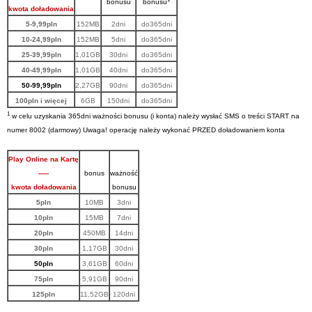
bonusu
bonusu
kwota doładowania
5-9,99pln
152MB
2dni
do365dni
10-24,99pln
152MB
5dni
do365dni
25-39,99pln
1,01GB
30dni
do365dni
40-49,99pln
1,01GB
40dni
do365dni
50-99,99pln
2,27GB
90dni
do365dni
100pln i więcej
6GB
150dni
do365dni
1
w celu uzyskania 365dni ważności bonusu (i konta) należy wysłać SMS o treści START na
numer 8002 (darmowy) Uwaga! operację należy wykonać PRZED doładowaniem konta
Play Online na Kartę
-----
bonus
ważność
kwota doładowania
bonusu
5pln
10MB
3dni
10pln
15MB
7dni
20pln
450MB
14dni
30pln
1,17GB
30dni
50pln
3,61GB
60dni
75pln
5,91GB
90dni
125pln
11,52GB
120dni