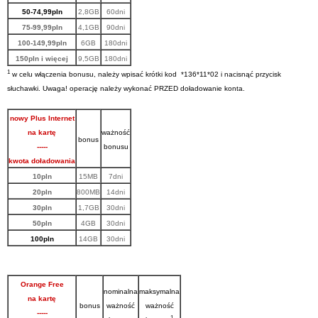
50-74,99pln
2,8GB
60dni
75-99,99pln
4,1GB
90dni
100-149,99pln
6GB
180dni
150pln i więcej
9,5GB
180dni
1
w celu włączenia bonusu, należy wpisać krótki kod *136*11*02 i nacisnąć przycisk
słuchawki. Uwaga! operację należy wykonać PRZED doładowanie konta.
nowy Plus Internet
na kartę
ważność
bonus
-----
bonusu
kwota doładowania
10pln
15MB
7dni
20pln
800MB
14dni
30pln
1,7GB
30dni
50pln
4GB
30dni
100pln
14GB
30dni
Orange Free
nominalna
maksymalna
na kartę
bonus
ważność
ważność
-----
1