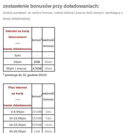
zestawienie bonusów przy doładowaniach:
(należy pamiętać, że oprócz bonusu, należy doliczyć jeszcze ilość danych, wynikającą z
kwoty doładowania)
Internet na kartę
blueconnect
1
bonus
ważność
-----
bonusu
kwota doładowania
5pln
-
-
25pln
2GB
30dni
50pln i więcej
4,5GB
30dni
1
promocja do 31 grudnia 2012r
Plus Internet
na kartę
ważność
1
bonus
-----
bonusu
kwota doładowania
5-9,99pln
151MB
2dni
10-19,99pln
152MB
7dni
20-29,99pln
505MB
14dni
30-49,99pln
1GB
30dni