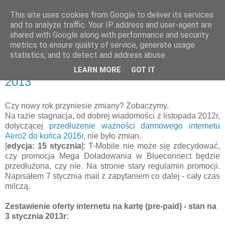
This site uses cookies from Google to deliver its services
internet na kartę
and to analyze traffic. Your IP address and user-agent are
shared with Google along with performance and security
metrics to ensure quality of service, generate usage
statistics, and to detect and address abuse.
czwartek, 3 stycznia 2013
internet na kartę (pre-paid) - styczeń
LEARN MORE
GOT IT
2013
Czy nowy rok przyniesie zmiany? Zobaczymy.
Na razie stagnacja, od dobrej wiadomości z listopada 2012r,
dotyczącej
przedłużenie ważności darmowego internetu
Aero2 do końca 2016r
, nie było zmian.
[
edycja: 15 stycznia
]: T-Mobile nie może się zdecydować,
czy promocja Mega Doładowania w Blueconnect będzie
przedłużona, czy nie. Na stronie stary regulamin promocji.
Napisałem 7 stycznia mail z zapytaniem co dalej - cały czas
milczą.
Zestawienie oferty internetu na kartę (pre-paid) - stan na
3 stycznia 2013r: