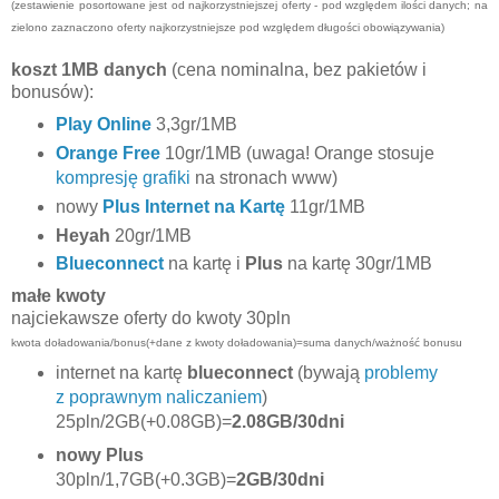
(zestawienie posortowane jest od najkorzystniejszej oferty - pod względem ilości danych; na
zielono zaznaczono oferty najkorzystniejsze pod względem długości obowiązywania)
koszt 1MB danych
(cena nominalna, bez pakietów i
bonusów):
Play Online
3,3gr/1MB
Orange Free
10gr/1MB (uwaga! Orange stosuje
kompresję grafiki
na stronach www)
nowy
Plus Internet na Kartę
11gr/1MB
Heyah
20gr/1MB
Blueconnect
na kartę i
Plus
na kartę 30gr/1MB
małe kwoty
najciekawsze oferty do kwoty 30pln
kwota doładowania/bonus(+dane z kwoty doładowania)=suma danych/ważność bonusu
internet na kartę
blueconnect
(bywają
problemy
z poprawnym naliczaniem
)
25pln/2GB(+0.08GB)=
2.08GB/30dni
nowy Plus
30pln/1,7GB(+0.3GB)=
2GB/30dni