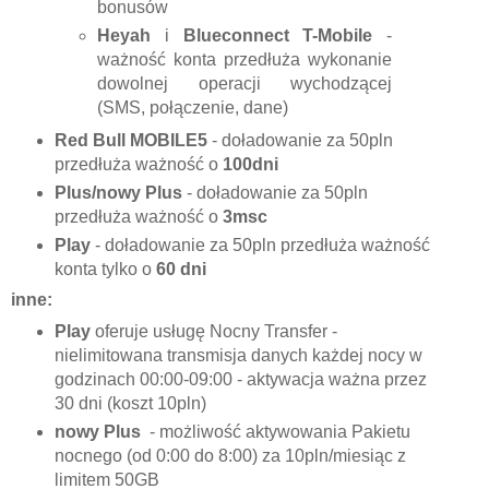
bonusów
Heyah
i
Blueconnect T-Mobile
-
ważność konta przedłuża wykonanie
dowolnej operacji wychodzącej
(SMS, połączenie, dane)
Red Bull MOBILE5
- doładowanie za 50pln
przedłuża ważność o
100dni
Plus/nowy Plus
- doładowanie za 50pln
przedłuża ważność o
3msc
Play
- doładowanie za 50pln przedłuża ważność
konta tylko o
60 dni
inne:
Play
oferuje usługę Nocny Transfer -
nielimitowana transmisja danych każdej nocy w
godzinach 00:00-09:00 - aktywacja ważna przez
30 dni (koszt 10pln)
nowy Plus
- możliwość aktywowania Pakietu
nocnego (od 0:00 do 8:00) za 10pln/miesiąc z
limitem 50GB