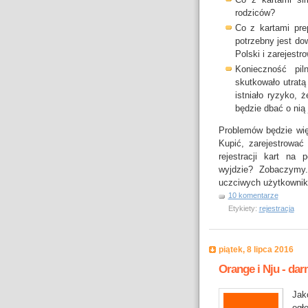
rodziców?
Co z kartami pre
potrzebny jest do
Polski i zarejestr
Konieczność pil
skutkowało utratą
istniało ryzyko, 
będzie dbać o nią 
Problemów będzie wię
Kupić, zarejestrować
rejestracji kart na
wyjdzie? Zobaczymy
uczciwych użytkownikó
10 komentarze
Etykiety:
rejestracja
piątek, 8 lipca 2016
Orange i Nju - da
Jak
ogł