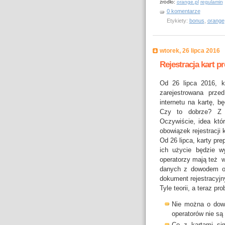
źródło:
orange.pl
regulamin
0 komentarze
Etykiety:
bonus
,
orange
wtorek, 26 lipca 2016
Rejestracja kart p
Od 26 lipca 2016, k
zarejestrowana prze
internetu na kartę, b
Czy to dobrze? Z p
Oczywiście, idea któ
obowiązek rejestracji 
Od 26 lipca, karty pr
ich użycie będzie wy
operatorzy mają też w
danych z dowodem os
dokument rejestracyjn
Tyle teorii, a teraz pr
Nie można o dowo
operatorów nie s
Co z kartami si