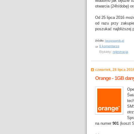
wiadomo jak będzie t
otwarcia (24h/dobę) o
Od 25 lipca 2016 możn
od razu przy zakupi
poszukać najbliższej 
źródło:
bezprawnik.pl
6 komentarze
Etykiety:
rejestracja
czwartek, 28 lipca 201
Orange - 1GB dan
Ope
Świ
tec
SMS
otr
Spr
na numer
901
(koszt S