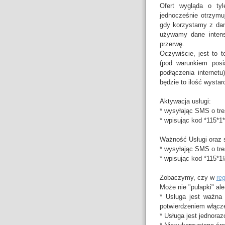
Ofert wygląda o ty
jednocześnie otrzymu
gdy korzystamy z dan
używamy dane intens
przerwę.
Oczywiście, jest to t
(pod warunkiem posi
podłączenia internet
będzie to ilość wystar
Aktywacja usługi:
* wysyłając SMS o tr
* wpisując kod *115*1
Ważność Usługi oraz 
* wysyłając SMS o tre
* wpisując kod *115*1
Zobaczymy, czy w
re
Może nie "pułapki" al
* Usługa jest ważna
potwierdzeniem włącze
* Usługa jest jednora