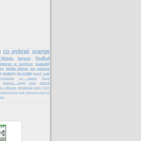
e
co wybrać
orange
T-Mobile
bonusy
RedBull
internet w komórce
GaduAIR
ety
Mobile Vikings
era
wakacje
g
modemy
nju mobile
Aero2
małe
yInternet
za darmo
Klucz
internet ciągły
kody
mBank
ty cykliczne
rejestracja
testy
FAKT
tywacja
bonus
ferie
kompresja danych
nika