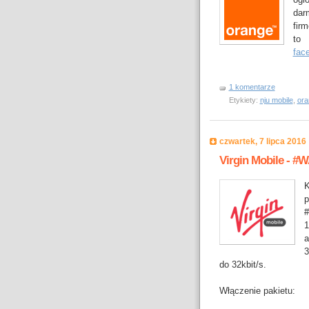
dar
fir
to 
fac
1 komentarze
Etykiety:
nju mobile
,
ora
czwartek, 7 lipca 2016
Virgin Mobile -
1
a
3
do 32kbit/s.
Włączenie pakietu: