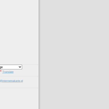
Translate
l@internetnakarte.pl