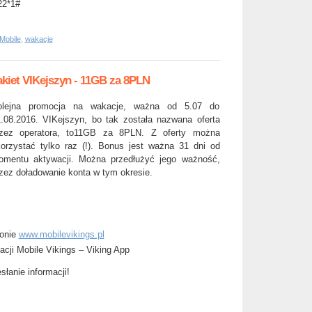
22*1#
 Mobile
,
wakacje
akiet VIKejszyn - 11GB za 8PLN
olejna promocja na wakacje, ważna od 5.07 do
.08.2016. VIKejszyn, bo tak została nazwana oferta
rzez operatora, to11GB za 8PLN. Z oferty można
orzystać tylko raz (!). Bonus jest ważna 31 dni od
mentu aktywacji. Można przedłużyć jego ważność,
zez doładowanie konta w tym okresie.
ronie
www.mobilevikings.pl
acji Mobile Vikings – Viking App
słanie informacji!