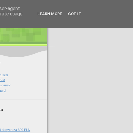
user-agent
erate usage
LEARN MORE
GOT IT
e
ernetu
 SIM
ę dane?
tu.pl
um
B danych za 300 PLN