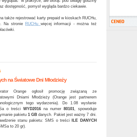
o wyglądać w praktyce, ale biorąc pod uwagę godziny
raz dostępność, pomysł wygląda bardzo ciekawie.
a także rejestrować karty prepaid w kioskach RUCHu,
e. Na stronie
RUCHu
więcej informacji - można też
placówki.
6
ych na Światowe Dni Młodzieży
rator Orange ogłosił promocję związaną ze
atowymi Dniami Młodzieży (Orange jest partnerem
hnologicznym tego wydarzenia). Do 1.08 wysłanie
a o treści
WYD2016
na numer
80101
, spowoduje
zymanie pakietu
1 GB
danych. Pakiet jest ważny 7 dni.
awdzenie stanu pakietu: SMS o treści
ILE DANYCH
MSa to 20 gr).