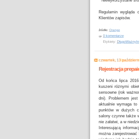
* Niewykorzystane śro
Regulamin wygląda d
Klientów zapisów.
źródło:
Orange
0 komentarze
Etykiety:
DługoWażnyInt
czwartek, 13 paździer
Rejestracja prepai
Od końca lipca 2016,
kuszeni różnymi obie
sensowne (rok ważnośc
dni). Problemem jest
aktualnie wymaga to 
punktów w dużych ce
salony czynne także w
nie załatwi, a w niedz
Interesującą informac
można zarejestrować k