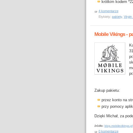
krótkim kodem *2
4 komentarze
Etykiety:
pakiety
,
Virgin
Mobile Vikings - p
K
31
p
sk
mo
pr
Zakup pakietu:
przez konto na st
przy pomocy aplik
Dzięki Michał, za pode
źródło:
blog.mobilevikings.pl
0 komentarze