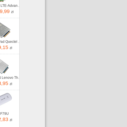
HP XMM 7360 LTE-Advance WWAN (3FB01AA)
9,99
zł
Lenovo ThinkPad Quectel EM160R-GL 4G LTE-A Cat 16 M.2 WWAN Module for X1 Carbon Gen 12/P16v G2 (4XC1Q24436)
9,15
zł
Modem WWAN Lenovo ThinkPad Quectel EM061K-GL LTE-A CAT6 M.2 4XC1Q24438
8,95
zł
MF79U
2,83
zł