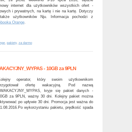
mowy internet dla użytkowników wszystkich ofert -
mowych i prywatnych, na kartę i nie na kartę. Dotyczy
także użytkowników Nju. Informacja pochodzi z
ebooka Orange
.
nge
,
pakiety
,
za darmo
 #WAKACYJNY_WYPAS - 10GB za 9PLN
Kolejny operator, który swoim użytkownikom
przygotował ofertę wakacyjną. Pod nazwą
#WAKACYJNY_WYPAS, kryje się pakiet danych -
0GB za 9PLN, ważny 30 dni. Kolejny pakiet można
ktywować po upływie 30 dni. Promocja jest ważna do
1.08.2016.Po wykorzystaniu pakietu, prędkość spada