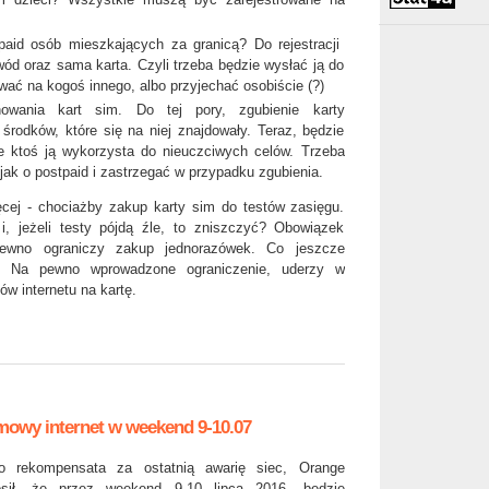
paid osób mieszkających za granicą? Do rejestracji
wód oraz sama karta. Czyli trzeba będzie wysłać ją do
ować na kogoś innego, albo przyjechać osobiście (?)
nowania kart sim. Do tej pory, zgubienie karty
 środków, które się na niej znajdowały. Teraz, będzie
że ktoś ją wykorzysta do nieuczciwych celów. Trzeba
jak o postpaid i zastrzegać w przypadku zgubienia.
cej - chociażby zakup karty sim do testów zasięgu.
 i, jeżeli testy pójdą źle, to zniszczyć? Obowiązek
 pewno ograniczy zakup jednorazówek. Co jeszcze
. Na pewno wprowadzone ograniczenie, uderzy w
w internetu na kartę.
rmowy internet w weekend 9-10.07
o rekompensata za ostatnią awarię siec, Orange
osił, że przez weekend 9-10 lipca 2016, będzie