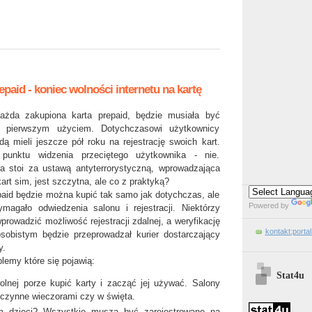
repaid - koniec wolności internetu na kartę
ażda zakupiona karta prepaid, będzie musiała być
d pierwszym użyciem. Dotychczasowi użytkownicy
ędą mieli jeszcze pół roku na rejestrację swoich kart.
unktu widzenia przeciętego użytkownika - nie.
ra stoi za ustawą antyterrorystyczną, wprowadzająca
kart sim, jest szczytna, ale co z praktyką?
epaid będzie można kupić tak samo jak dotychczas, ale
Powered by
magało odwiedzenia salonu i rejestracji. Niektórzy
prowadzić możliwość rejestracji zdalnej, a weryfikację
kontakt:porta
obistym będzie przeprowadzał kurier dostarczający
y.
oblemy które się pojawią:
Stat4u
lnej porze kupić karty i zacząć jej używać. Salony
ą czynne wieczorami czy w święta.
m dzieci? Wszystkie muszą być zarejestrowane na