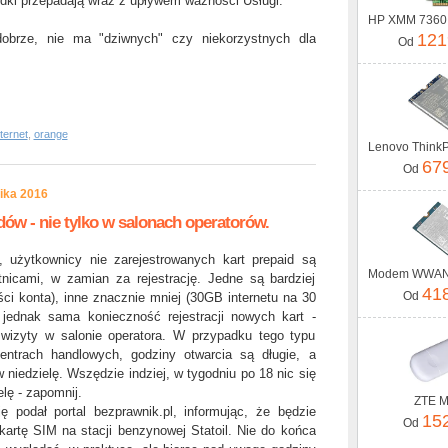
dki przepadają wraz z upływem ważności Usługi.
121
obrze, nie ma "dziwnych" czy niekorzystnych dla
Od
ernet
,
orange
67
Od
nika 2016
dów - nie tylko w salonach operatorów.
 użytkownicy nie zarejestrowanych kart prepaid są
tnicami, w zamian za rejestrację. Jedne są bardziej
41
Od
i konta), inne znacznie mniej (30GB internetu na 30
 jednak sama konieczność rejestracji nowych kart -
wizyty w salonie operatora. W przypadku tego typu
ntrach handlowych, godziny otwarcia są długie, a
 niedzielę. Wszędzie indziej, w tygodniu po 18 nic się
ielę - zapomnij.
ZTE 
ję podał portal bezprawnik.pl, informując, że będzie
15
Od
artę SIM na stacji benzynowej Statoil. Nie do końca