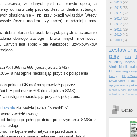
►
2016
(22)
le ciekawie, że danych jest na prawdę sporo, a
►
2015
(53)
jemy od razu całą paczkę. Jest to idealna sytuacja,
►
2014
(52)
ych okazjonalnie - np. przy okazji wyjazdów. Wtedy
►
2013
(26)
ywnie (przez modem czy tablet), a później mamy
►
2012
(22)
►
2011
(29)
eż dobra oferta dla osób korzystających stacjonarnie
►
2010
(42)
adania dobrego zasięgu i braku innych możliwości
►
2009
(6)
u). Danych jest sporo - dla większości użytkowników
zestawieni
czająca.
play
plus
startery
heyah
Virgin Mobile
paki
eści AKT365 na 696 (koszt jak za SMS)
LTE
roaming
zasię
*365#, a następnie naciskając przycisk połączenia
kwoty
DługoWażn
Lycamobile
Plush
stan pakietu GB można sprawdzić poprzez:
optymalizacja
pakie
Mobile
MegaDane
ak
ści ILE pod numer 696 (koszt jak za SMS)
nolimit
smartfon
tech
#, a następnie naciskając przycisk połączenia
gulaminie
nie będzie jakiejś "pułapki" :-)
Ceneo
e warto zwrócić uwagę:
 od kolejnego pełnego dnia, po otrzymaniu SMSa z
nia usługi.
zowa, nie będzie automatycznie przedłużana.