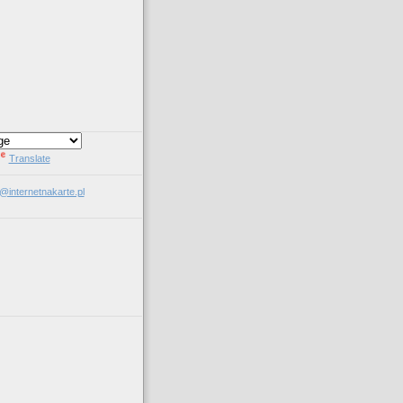
Translate
l@internetnakarte.pl