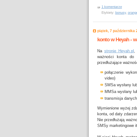
1 komentarze
Etykiety:
bonusy
,
orang
piątek, 7 października 
konto w Heyah - w
Na
stronie Heyah.pl
,
ważności konta do 1
przedłużające ważnoś
połączenie wykon
video)
SMSa wysłany lub
MMSa wysłany lu
transmisja danyc
Wymienione wyżej zda
konta, od daty zdarzen
Nie przedłużają ważno
SMSy marketingowe it