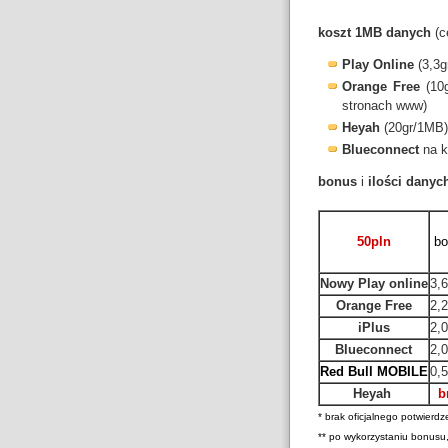
koszt 1MB danych
(c
Play Online
(3,3
Orange Free
(10g
stronach www)
Heyah
(20gr/1MB
Blueconnect
na k
bonus
i
ilości danyc
50pln
bo
Nowy Play online
3,
Orange Free
2,
iPlus
2,
Blueconnect
2,
Red Bull MOBILE
0,
Heyah
b
* brak oficjalnego potwierdz
** po wykorzystaniu bonusu