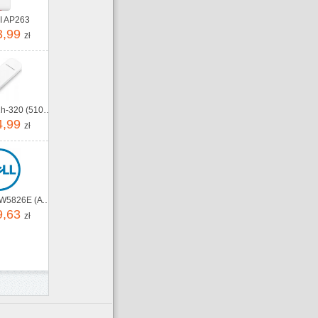
 AP263
3,99
zł
Huawei E3372h-320 (51071SQT)
4,99
zł
Modem Dell DW5826E (AYDELGMN0000005)
9,63
zł