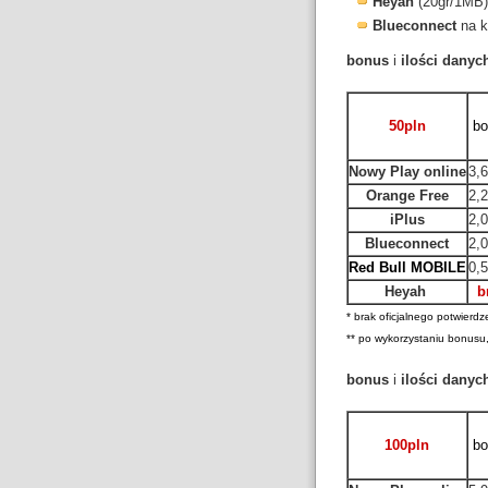
Heyah
(20gr/1MB
Blueconnect
na k
bonus
i
ilości danyc
50pln
bo
Nowy Play online
3,
Orange Free
2,
iPlus
2,
Blueconnect
2,
Red Bull MOBILE
0,
Heyah
b
* brak oficjalnego potwierdz
** po wykorzystaniu bonusu
bonus
i
ilości danyc
100pln
bo