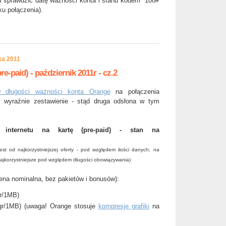
 sprawdzić datę ważności konta i stanu kodem *108#
ku połączenia).
ka 2011
pre-paid) - październik 2011r - cz.2
 długości ważności konta Orange
na połączenia
y wyraźnie zestawienie - stąd druga odsłona w tym
ty internetu na kartę (pre-paid) - stan na
est od najkorzystniejszej oferty - pod względem ilości danych; na
najkorzystniejsze pod względem długości obowiązywania)
ena nominalna, bez pakietów i bonusów):
gr/1MB)
r/1MB) (uwaga! Orange stosuje
kompresję grafiki
na