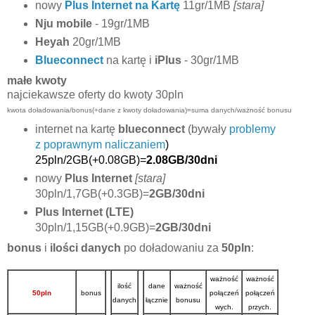
nowy
Plus Internet na Kartę
11gr/1MB
[stara]
Nju mobile
- 19gr/1MB
Heyah
20gr/1MB
Blueconnect
na kartę i
iPlus
- 30gr/1MB
małe kwoty
najciekawsze oferty do kwoty 30pln
kwota doładowania/bonus(+dane z kwoty doładowania)=suma danych/ważność bonusu
internet na kartę
blueconnect
(bywały
problemy
z poprawnym naliczaniem
)
25pln/2GB(+0.08GB)=
2.08GB/30dni
nowy
Plus Internet
[stara]
30pln/1,7GB(+0.3GB)=
2GB/30dni
Plus Internet (LTE)
30pln/1,15GB(+0.9GB)=
2GB/30dni
bonus
i
ilości danych
po doładowaniu za
50pln
:
ważność
ważność
ilość
dane
ważność
50pln
bonus
połączeń
połączeń
danych
łącznie
bonusu
wych.
przych.