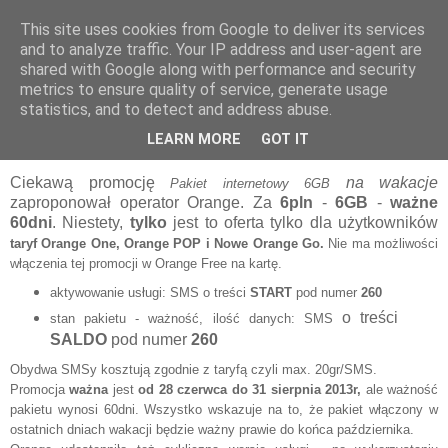
This site uses cookies from Google to deliver its services
internet na kartę
and to analyze traffic. Your IP address and user-agent are
shared with Google along with performance and security
metrics to ensure quality of service, generate usage
statistics, and to detect and address abuse.
piątek, 28 czerwca 2013
Orange na wakacje 2013
LEARN MORE
GOT IT
Ciekawą promocję
na wakacje
Pakiet internetowy 6GB
zaproponował operator Orange. Za
6pln
-
6GB
-
ważne
60dni
. Niestety,
tylko
jest to oferta tylko dla użytkowników
taryf Orange One, Orange POP i Nowe Orange Go.
Nie ma możliwości
włączenia tej promocji w Orange Free na kartę.
aktywowanie usługi: SMS o treści
START
pod numer
260
o treści
stan pakietu - ważność, ilość danych: SMS
SALDO
pod numer
260
Obydwa SMSy kosztują zgodnie z taryfą czyli max. 20gr/SMS.
Promocja
ważna
jest
od 28 czerwca
do 31 sierpnia 2013r,
ale ważność
pakietu wynosi 60dni. Wszystko wskazuje na to, że pakiet włączony w
ostatnich dniach wakacji będzie ważny prawie do końca października.