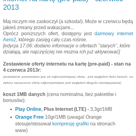
2013
Maj niczym nie zaskoczył (a szkoda!). Może w czerwcu będą
jakieś zmiany przed wakacjami...
Oprócz poniższych ofert, dostępny jest
darmowy internet
Aero2
, którego zasięg cały czas rośnie.
[edycja 17.06: dodano informacje o ofertach "starych", które
działają, ale najczęściej nie można ich już aktywować]
Zestawienie oferty internetu na kartę (pre-paid) - stan na
4 czerwca 2013r:
(zestawienie posortowane jest od najkorzystniejszej oferty - pod względem ilości danych; na
zielono zaznaczono oferty najkorzystniejsze pod względem długości obowiązywania)
koszt 1MB danych
(cena nominalna, bez pakietów i
bonusów):
Play Online
, Plus Internet (LTE) -
3,3gr/1MB
Orange Free
10gr/1MB (uwaga! Orange
stosuje/stosował
kompresję grafiki
na stronach
www)