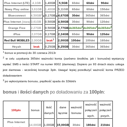
Plus Internet (LTE)
4,1G
B
1,40GB
5,
5
GB
60dni
60dni
90
dni
Nowy Play online
3,61GB
1,40GB
5,11GB
60dni
60dni
150dni
1
Blueconnect
4,50GB
0,17GB
4,67GB
30dni
365dni
365dni
+
=
Plus Internet
[stara]
3,61GB
0,50GB
4,50GB
30dni
90dni
120dni
2
2
2
Orange Free
2,27GB
0,50GB
2,
7
7GB
do365dni
do365dni
do365dni
iPlus
2,07
G
B
0
,17
GB
2,
24
GB
60dni
9
0dni
12
0
dni
3
Red Bull MOBILE5
2,00GB
brak
2,00GB
100dni
100dni
160dni
Heyah
brak
0,25GB
0,25GB
30dni
365dni
365dni
1
bonus w promocji do 30 czerwca 201
3
r
2
w celu uzyskania 365dni ważności
konta (zarówno środków, jak i bonusów) w
ystarczy
wysłać SMS o treści START na numer 8002 (darmowy). Dopiero po 93 dniach stażu usługa
jest darmowa - wcześniej kosztuje 3pln. Uwaga! lepiej przedłużyć ważność konta PRZED
doładowaniem
3
po wykorzystaniu bonusu, prędkość spada do 32kbit/s
bonus
i
ilości danych
po doładowaniu za
100pln
:
ważność
ważność
ilość
dane
ważność
100pln
bonus
połączeń
połączeń
danych
łącznie
bonusu
wych.
przych.
Plus Internet
14,00GB
1,00GB
15,00GB
30dni
180dni
210dni