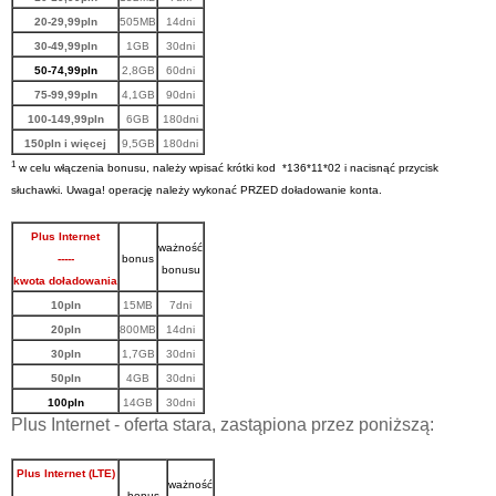
20-29,99pln
505MB
14dni
30-49,99pln
1GB
30dni
50-74,99pln
2,8GB
60dni
75-99,99pln
4,1GB
90dni
100-149,99pln
6GB
180dni
150pln i więcej
9,5GB
180dni
1
w celu włączenia bonusu, należy wpisać krótki kod *136*11*02 i nacisnąć przycisk
słuchawki. Uwaga! operację należy wykonać PRZED doładowanie konta.
Plus Internet
ważność
-----
bonus
bonusu
kwota doładowania
10pln
15MB
7dni
20pln
800MB
14dni
30pln
1,7GB
30dni
50pln
4GB
30dni
100pln
14GB
30dni
Plus Internet - oferta stara, zastąpiona przez poniższą:
Plus Internet (LT
E)
ważność
-----
bonus