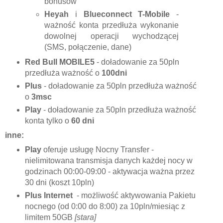
bonusów
Heyah
i
Blueconnect T-Mobile
-
ważność konta przedłuża wykonanie
dowolnej operacji wychodzącej
(SMS, połączenie, dane)
Red Bull MOBILE5
- doładowanie za 50pln
przedłuża ważność o
100dni
Plus
- doładowanie za 50pln przedłuża ważność
o
3msc
Play
- doładowanie za 50pln przedłuża ważność
konta tylko o
60 dni
inne:
Play
oferuje usługę Nocny Transfer -
nielimitowana transmisja danych każdej nocy w
godzinach 00:00-09:00 - aktywacja ważna przez
30 dni (koszt 10pln)
Plus Internet
- możliwość aktywowania Pakietu
nocnego (od 0:00 do 8:00) za 10pln/miesiąc z
limitem 50GB
[stara]