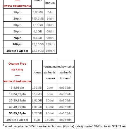
bonusu
kwota doładowania
10pln
7,05
MB
7dni
20pln
745,5
MB
14dni
30pln
1,
15
GB
30dni
50pln
4,1GB
60
dni
75pl
n
6,4
GB
90
dni
100pln
12,15
GB
12
0dni
1
5
0pln
i więcej
12,15
GB
1
5
0dni
Orange Free
nominalna
maksymalna
na kartę
bonus
ważność
ważność
-----
1
bonusu
bonusu
kwota doładowania
5-9,99pln
152MB
2dni
do365dni
10-24,99pln
152MB
5dni
do365dni
25-39,99pln
1,01GB
30dni
do365dni
40-49,99pln
1,01GB
40dni
do365dni
50-99,99pln
2,27GB
90dni
do365dni
100pln i więcej
6GB
150dni
do365dni
1
w celu uzyskania 365dni ważności bonusu (i konta) należy wysłać SMS o treści START na