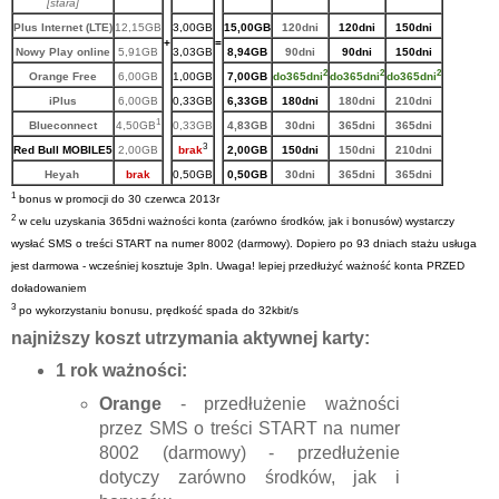
[stara]
Plus Internet (
LTE)
1
2
,
15
GB
3
,00GB
15,00GB
120dni
1
2
0dni
150
dni
+
=
Nowy Play online
5,91GB
3,03GB
8,94GB
90dni
90dni
150dni
2
2
2
Orange Free
6,00GB
1,00GB
7,00GB
do365dni
do365dni
do365dni
iPlus
6,00GB
0,33GB
6,33GB
180dni
180dni
210dni
1
Blueconnect
4,50GB
0,33GB
4,83GB
30dni
365dni
365dni
3
Red Bull MOBILE5
2,00GB
brak
2,00GB
150dni
150dni
210dni
Heyah
brak
0,50GB
0,50GB
30dni
365dni
365dni
1
bonus w promocji do 30 czerwca 201
3
r
2
w celu uzyskania 365dni ważności
konta (zarówno środków, jak i bonusów) w
ystarczy
wysłać SMS o treści START na numer 8002 (darmowy).
Dopiero po 93 dniach stażu usługa
jest darmowa - wcześniej kosztuje 3pln.
Uwaga! lepiej przedłużyć ważność konta PRZED
doładowaniem
3
po wykorzystaniu bonusu, prędkość spada do 32kbit/s
najniższy koszt utrzymania aktywnej karty:
1 rok ważności:
Orange
- przedłużenie ważności
przez SMS o treści START na numer
8002 (darmowy) - przedłużenie
dotyczy zarówno środków, jak i