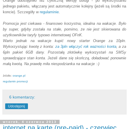
Orange udostępniło też cykliczną wersję usługi - po wykorzystaniu
jednego pakietu, włączany jest automatycznie kolejny (jeżeli są środki na
koncie). Szczegóły w
regulaminie
.
Promocja jest ciekawa - finansowo korzystna, idealna na wakacje. Było
by super, gdyby została na stałe, pomimo, że nie jest skierowana do
użytkowników taryfy typowo internetowej OFnK.
Warto jednak na wakacje kupić nowy starter Orange za 10pln.
Wykorzystując kwotę z konta:
za 3pln włączyć rok ważności konta
, a za
6pln pakiet 6GB dany. Pozostałą złotówkę wykorzystań na SMSy
sprawdzające stan konta. Jeżeli dane się skończą, doładować ponownie
małą kwotą. Na prawdę miła niespodzianka na wakacje :-)
źródło:
orange.pl
regulamin promocji
6 komentarzy:
Udostępnij
wtorek, 4 czerwca 2013
internet na kartę (pre-paid) - czerwiec