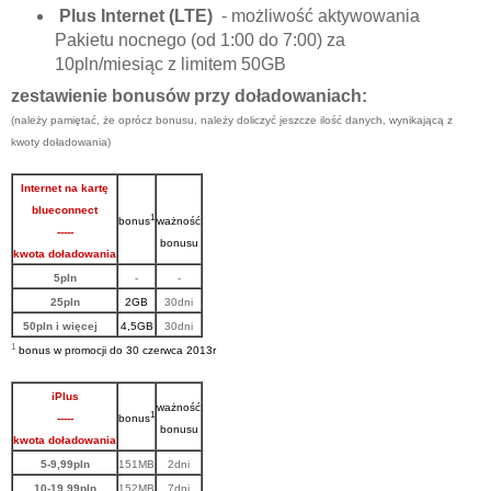
Plus Internet (LTE)
- możliwość aktywowania
Pakietu nocnego (od 1:00 do 7:00) za
10pln/miesiąc z limitem 50GB
zestawienie bonusów przy doładowaniach:
(należy pamiętać, że oprócz bonusu, należy doliczyć jeszcze ilość danych, wynikającą z
kwoty doładowania)
Internet na kartę
blueconnect
1
bonus
ważność
-----
bonusu
kwota doładowania
5pln
-
-
25pln
2GB
30dni
50pln i więcej
4,5GB
30dni
1
bonus w promocji do 30 czerwca 201
3
r
iPlus
ważność
1
-----
bonus
bonusu
kwota doładowania
5-9,99pln
151MB
2dni
10-19,99pln
152MB
7dni