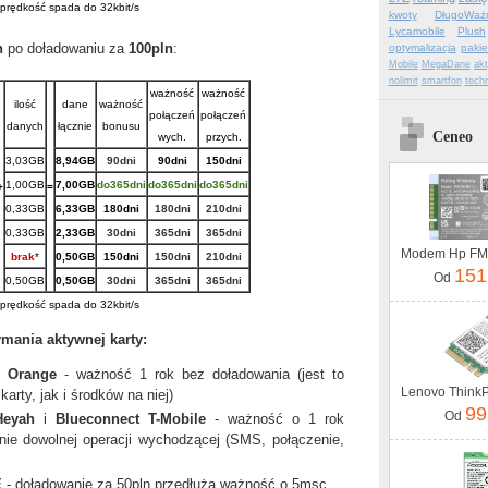
 prędkość spada do 32kbit/s
kwoty
DługoWażn
Lycamobile
Plush
h
po doładowaniu za
100pln
:
optymalizacja
pakie
Mobile
MegaDane
ak
nolimit
smartfon
tech
ważność
ważność
ilość
dane
ważność
połączeń
połączeń
danych
łącznie
bonusu
Ceneo
wych.
przych.
3,03GB
8,94GB
90dni
90dni
150dni
1,00GB
7,00GB
do365dni
do365dni
do365dni
+
=
0,33GB
6,33GB
180dni
180dni
210dni
0,33GB
2,33GB
30dni
365dni
365dni
brak
*
0,50GB
150dni
150dni
210dni
151
Od
0,50GB
0,50GB
30dni
365dni
365dni
 prędkość spada do 32kbit/s
ymania aktywnej karty:
:
Orange
- ważność 1 rok bez doładowania (jest to
rty, jak i środków na niej)
99
Od
Heyah
i
Blueconnect T-Mobile
- ważność o 1 rok
nie dowolnej operacji wychodzącej (SMS, połączenie,
E
- doładowanie za 50pln przedłuża ważność o 5msc