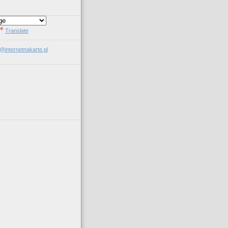
Translate
l@internetnakarte.pl