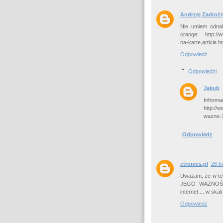
Andrzej Zadroż
Nie umiem odnal
orange: http://w
na-karte,article.h
Odpowiedz
Odpowiedzi
Jakub
Informac
http://
wazne-1-
Odpowiedz
etronics.pl
26 k
Uważam, że w tekś
JEGO WAŻNOŚĆ 
internet.... w ska
Odpowiedz