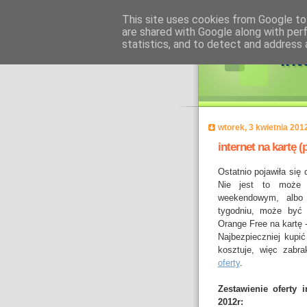
This site uses cookies from Google to 
are shared with Google along with per
statistics, and to detect and address 
int
wtorek, 3 kwietnia 201
internet na kartę (
Ostatnio pojawiła się
Nie jest to może 
weekendowym, albo g
tygodniu, może być 
Orange Free na kartę
Najbezpieczniej kupi
kosztuje, więc zabra
oferty
.
Zestawienie oferty i
2012r: