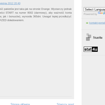
wietnia 2012 20:40
ść pakietów jest taka jak na stronie Orange. Wystarczy jednak
eści START na numer 8002 (darmowy), aby ważność konta
Powered by
, jak i bonusów), wynosiła 365dni. Uwaga! lepiej przedłużyć
RZED doładowaniem.
kontakt:porta
Stat4u
Strona główna
Starszy post