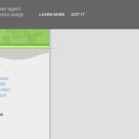
user-agent
erate usage
LEARN MORE
GOT IT
e
ernetu
 SIM
ę dane?
tu.pl
um