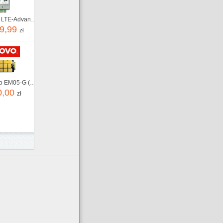
HP XMM 7360 LTE-Advance WWAN (3FB01AA)
9,99
zł
Modem Lenovo EM05-G (5W10V25860)
0,00
zł